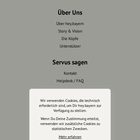
Über Uns
Über hey.bayern
Story & Vision
Die Köpfe
Unterstützer
Servus sagen
Kontakt
Helpdesk / FAQ
Unterstütze uns
Wir verwenden Cookies, die technisch
erforderlich sind, um Dir hey.bayern zur
Spenden
Verfügung zu stellen.
Partner werden
Wenn Du Deine Zustimmung erteilst,
Crowdfunding
verwenden wir zusätzliche Cookies zu
statistischen Zwecken.
Förderungen
Mehr erfahren
Werbemöglichkeiten