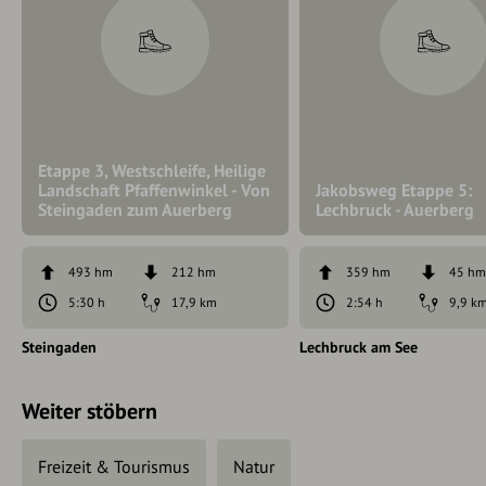
Etappe 3, Westschleife, Heilige
Landschaft Pfaffenwinkel - Von
Jakobsweg Etappe 5:
Steingaden zum Auerberg
Lechbruck - Auerberg
493 hm
212 hm
359 hm
45 h
5:30 h
17,9 km
2:54 h
9,9 k
Steingaden
Lechbruck am See
Weiter stöbern
Freizeit & Tourismus
Natur