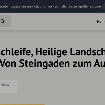
ereiten gerade unseren Relaunch vor - schneller, besser, größer, schlauer.
Hom
chleife, Heilige Landsc
- Von Steingaden zum A
: Monika