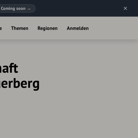
Coming soon
→
e
Themen
Regionen
Anmelden
haft
uerberg