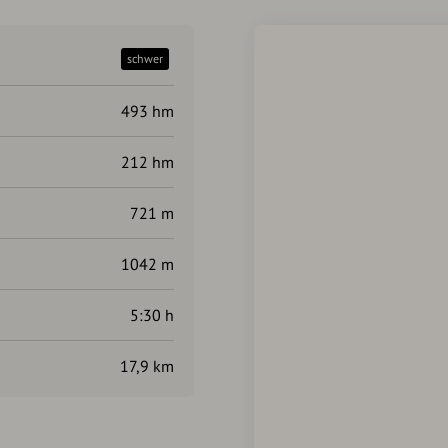
schwer
493 hm
212 hm
721 m
1042 m
5:30 h
17,9 km