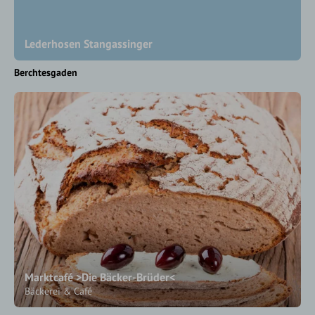
Lederhosen Stangassinger
Berchtesgaden
Marktcafé >Die Bäcker-Brüder<
Bäckerei & Café