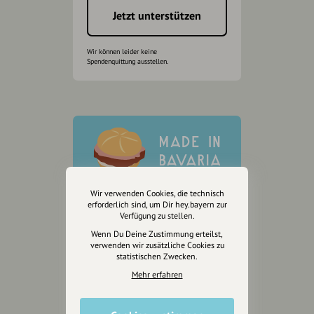
Jetzt unterstützen
Wir können leider keine
Spendenquittung ausstellen.
Wir verwenden Cookies, die technisch
erforderlich sind, um Dir hey.bayern zur
Verfügung zu stellen.
Wenn Du Deine Zustimmung erteilst,
verwenden wir zusätzliche Cookies zu
statistischen Zwecken.
Mehr erfahren
Wir sind auch auf