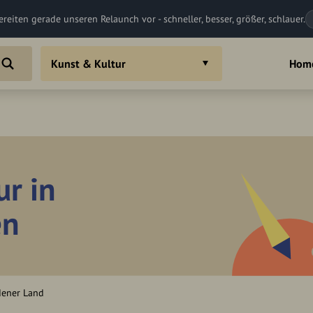
ereiten gerade unseren Relaunch vor - schneller, besser, größer, schlauer.
Kunst & Kultur
Hom
ur in
en
dener Land