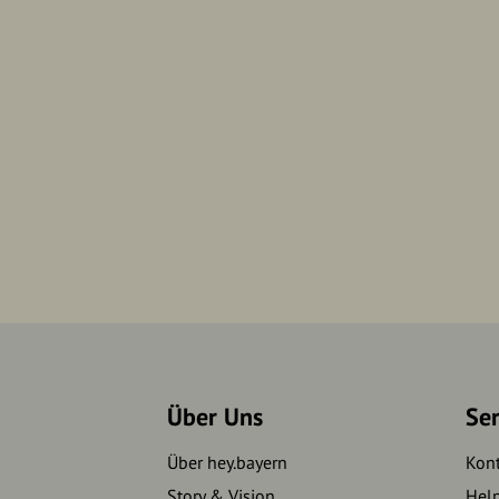
Über Uns
Se
Über hey.bayern
Kon
Story & Vision
Hel