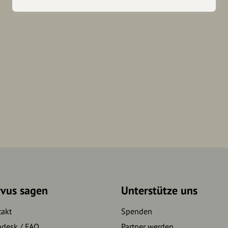
rvus sagen
Unterstütze uns
takt
Spenden
pdesk / FAQ
Partner werden