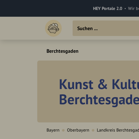
HEY Portale 2.0
Wir b
Berchtesgaden
Kunst & Kult
Berchtesgad
Bayern
Oberbayern
Landkreis Berchtesga