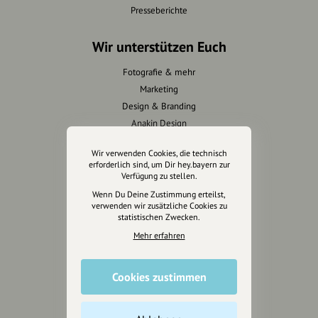
Presseberichte
Wir unterstützen Euch
Fotografie & mehr
Marketing
Design & Branding
Anakin Design
Wir verwenden Cookies, die technisch
erforderlich sind, um Dir hey.bayern zur
Verfügung zu stellen.
Unterstütze
Wenn Du Deine Zustimmung erteilst,
unsere Plattform
verwenden wir zusätzliche Cookies zu
statistischen Zwecken.
hey.bayern ist ein Projekt von
Mehr erfahren
uns für unsere Region und
für alle, die uns besuchen
Cookies zustimmen
wollen.