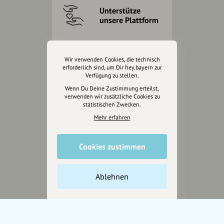
Unterstütze
unsere Plattform
hey.bayern ist ein Projekt von
uns für unsere Region und
Wir verwenden Cookies, die technisch
für alle, die uns besuchen
erforderlich sind, um Dir hey.bayern zur
Verfügung zu stellen.
wollen.
Wenn Du Deine Zustimmung erteilst,
verwenden wir zusätzliche Cookies zu
statistischen Zwecken.
Inhalte vorschlagen
Mehr erfahren
Jetzt unterstützen
Cookies zustimmen
Wir können leider keine
Ablehnen
Spendenquittung ausstellen.