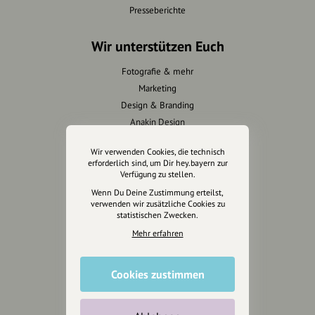
Presseberichte
Wir unterstützen Euch
Fotografie & mehr
Marketing
Design & Branding
Anakin Design
Wir verwenden Cookies, die technisch
erforderlich sind, um Dir hey.bayern zur
Verfügung zu stellen.
Unterstütze
Wenn Du Deine Zustimmung erteilst,
unsere Plattform
verwenden wir zusätzliche Cookies zu
statistischen Zwecken.
hey.bayern ist ein Projekt von
Mehr erfahren
uns für unsere Region und
für alle, die uns besuchen
Cookies zustimmen
wollen.