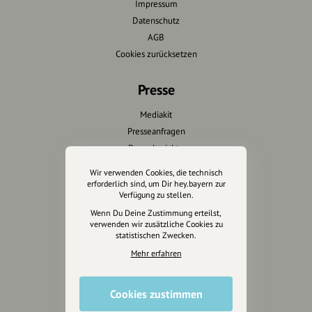
Impressum
Datenschutz
AGB
Cookies zurücksetzen
Presse
Mediakit
Presseanfragen
Presseberichte
Wir verwenden Cookies, die technisch
Wir unterstützen Euch
erforderlich sind, um Dir hey.bayern zur
Verfügung zu stellen.
Fotografie & mehr
Wenn Du Deine Zustimmung erteilst,
verwenden wir zusätzliche Cookies zu
Marketing
statistischen Zwecken.
Design & Branding
Mehr erfahren
Anakin Design
Cookies zustimmen