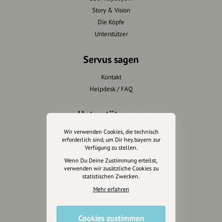
Story & Vision
Die Köpfe
Unterstützer
Servus sagen
Kontakt
Helpdesk / FAQ
Unterstütze uns
Wir verwenden Cookies, die technisch
Spenden
erforderlich sind, um Dir hey.bayern zur
Partner werden
Verfügung zu stellen.
Crowdfunding
Wenn Du Deine Zustimmung erteilst,
Förderungen
verwenden wir zusätzliche Cookies zu
statistischen Zwecken.
Werbemöglichkeiten
Mehr erfahren
Rechtliches
Cookies zustimmen