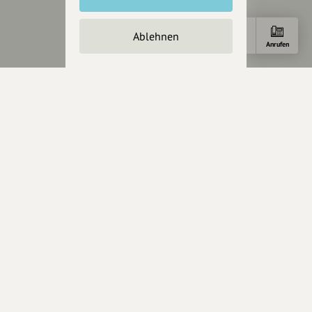
Impressum
Datenschutz
AGB
Ablehnen
Anfahrt
E-Mail
Anrufen
Cookies zurücksetzen
Presse
Mediakit
Presseanfragen
Presseberichte
Wir unterstützen Euch
Fotografie & mehr
Marketing
Design & Branding
Anakin Design