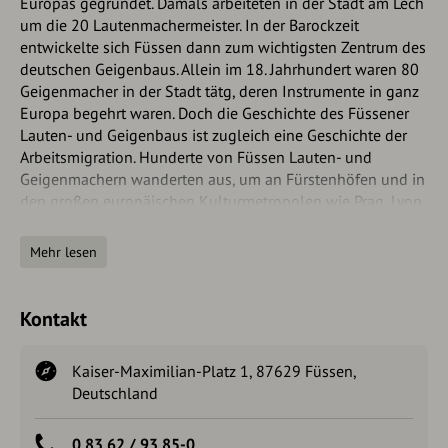
Europas gegründet. Damals arbeiteten in der Stadt am Lech
um die 20 Lautenmachermeister. In der Barockzeit
entwickelte sich Füssen dann zum wichtigsten Zentrum des
deutschen Geigenbaus. Allein im 18. Jahrhundert waren 80
Geigenmacher in der Stadt tätg, deren Instrumente in ganz
Europa begehrt waren. Doch die Geschichte des Füssener
Lauten- und Geigenbaus ist zugleich eine Geschichte der
Arbeitsmigration. Hunderte von Füssen Lauten- und
Geigenmachern wanderten aus, um an Fürstenhöfen und in
den großen europäischen Kulturmetropolen wie Prag, Lyon
oder den oberitalienischen Städten neue Werkstätten zu
gründen. So wurde auch der dortige
Mehr lesen
Saiteninstrumentenbau wesentlich durch die Füssener
Tradition geprägt. Vor allem der Geigenbau in der
Kaiserstadt Wien wurde von den Füssenern fast
Kontakt
monopolartig dominiert. Der berühmteste unter den etwa
60 bisher dort nachgewiesenen Geigenbauern aus dem
Kaiser-Maximilian-Platz 1, 87629 Füssen,
Füssener Land war der in Füssen gebürtige Franz
Deutschland
Geißenhof, der „Wiener Stradivari“, dessen außergewöhnlich
großes Talent so hohe Maßstäbe setzte, dass sich Wien im
18. Jahrhundert neben Paris und London als führendes
0 83 62 / 93 85-0