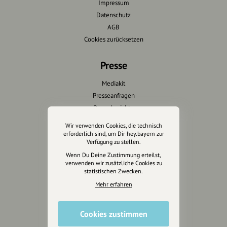
Impressum
Datenschutz
AGB
Cookies zurücksetzen
Presse
Mediakit
Presseanfragen
Presseberichte
Wir verwenden Cookies, die technisch
Wir unterstützen Euch
erforderlich sind, um Dir hey.bayern zur
Verfügung zu stellen.
Fotografie & mehr
Wenn Du Deine Zustimmung erteilst,
verwenden wir zusätzliche Cookies zu
Marketing
statistischen Zwecken.
Design & Branding
Mehr erfahren
Anakin Design
Cookies zustimmen