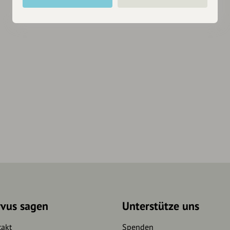
rvus sagen
Unterstütze uns
takt
Spenden