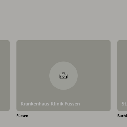
Krankenhaus Klinik Füssen
St
Füssen
Buch