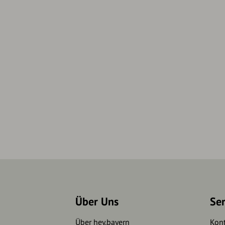
Über Uns
Se
Über hey.bayern
Kon