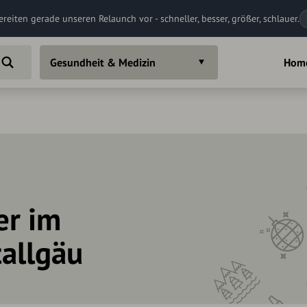
ereiten gerade unseren Relaunch vor - schneller, besser, größer, schlauer.
Gesundheit & Medizin
Hom
er im
tallgäu