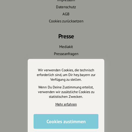
Datenschutz
AGB
Cookies zurücksetzen
Presse
Mediakit
Presseanfragen
Presseberichte
Wir verwenden Cookies, die technisch
Wir unterstützen Euch
erforderlich sind, um Dir hey.bayern zur
Verfügung zu stellen.
Fotografie & mehr
Wenn Du Deine Zustimmung erteilst,
verwenden wir zusätzliche Cookies zu
Marketing
statistischen Zwecken.
Design & Branding
Mehr erfahren
Anakin Design
Cookies zustimmen