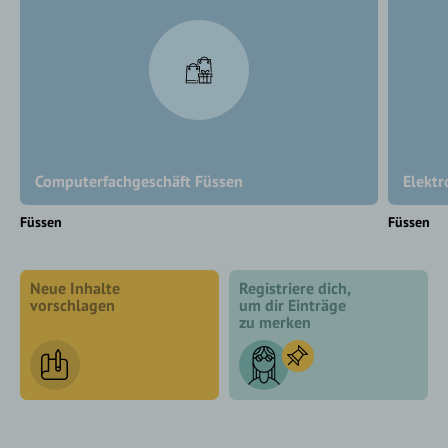
Computerfachgeschäft Füssen
Elektr
Füssen
Füssen
Neue Inhalte
Registriere dich,
vorschlagen
um dir Einträge
zu merken