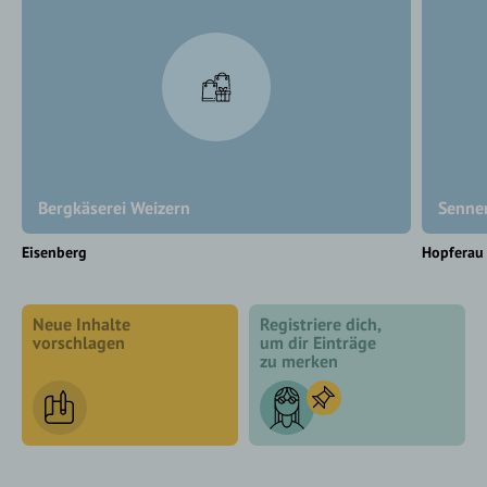
Bergkäserei Weizern
Senner
Eisenberg
Hopferau
Neue Inhalte
Registriere dich,
vorschlagen
um dir Einträge
zu merken