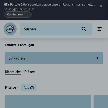
HEY Portale 2.0
Wir bereiten gerade unseren Relaunch vor - schneller,
besser, größer, schlauer.
Coming soon
→
Landkreis Ostallgäu
Einkaufen
Übersicht
Plätze
Plätze
Alle
(
7
)