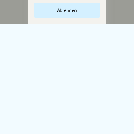
Unterstütze
unsere Plattform
Ablehnen
hey.bayern ist ein Projekt von
uns für unsere Region und
für alle, die uns besuchen
wollen.
Inhalte vorschlagen
Jetzt unterstützen
Wir können leider keine
Spendenquittung ausstellen.