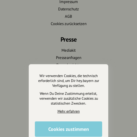
Impressum
Datenschutz
AGB
Cookies zurücksetzen
Presse
Mediakit
Presseanfragen
Presseberichte
Wir verwenden Cookies, die technisch
Wir unterstützen Euch
erforderlich sind, um Dir hey.bayern zur
Verfügung zu stellen.
Fotografie & mehr
Wenn Du Deine Zustimmung erteilst,
verwenden wir zusätzliche Cookies zu
Marketing
statistischen Zwecken.
Design & Branding
Mehr erfahren
Anakin Design
Cookies zustimmen