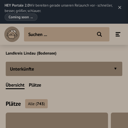
HEY Portale 2.0
Wir bereiten gerade unseren Relaunch vor - schneller,
besser, größer, schlauer.
Coming soon
→
Landkreis Lindau (Bodensee)
Unterkünfte
Übersicht
Plätze
Plätze
Alle
(
743
)