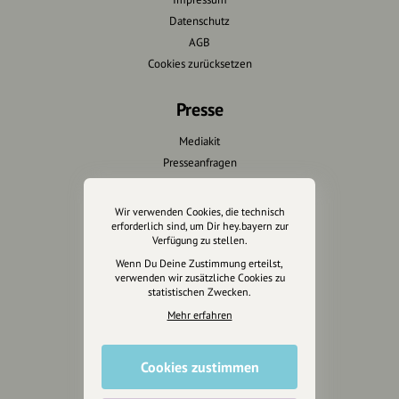
Datenschutz
AGB
Cookies zurücksetzen
Presse
Mediakit
Presseanfragen
Presseberichte
Wir verwenden Cookies, die technisch
Wir unterstützen Euch
erforderlich sind, um Dir hey.bayern zur
Verfügung zu stellen.
Fotografie & mehr
Wenn Du Deine Zustimmung erteilst,
verwenden wir zusätzliche Cookies zu
Marketing
statistischen Zwecken.
Design & Branding
Mehr erfahren
Anakin Design
Cookies zustimmen