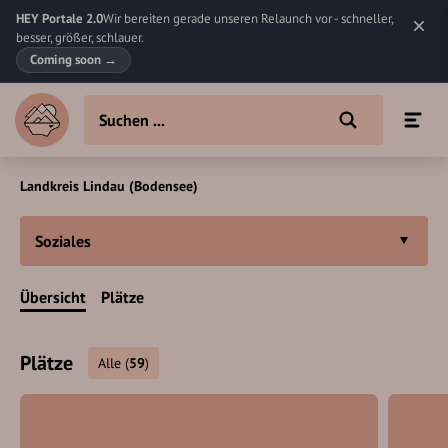
HEY Portale 2.0
Wir bereiten gerade unseren Relaunch vor - schneller,
besser, größer, schlauer.
Coming soon
→
Landkreis Lindau (Bodensee)
Soziales
Übersicht
Plätze
Plätze
Alle
(
59
)