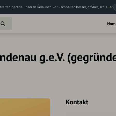
ereiten gerade unseren Relaunch vor - schneller, besser, größer, schlauer.
Hom
indenau g.e.V. (gegründ
Kontakt