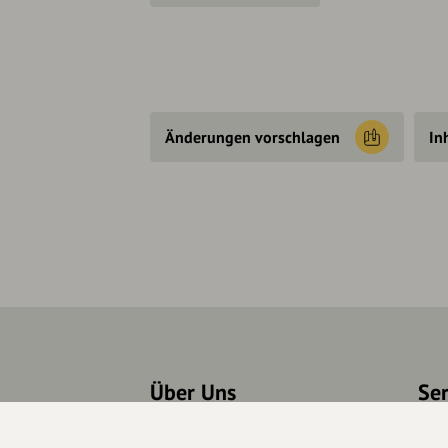
Änderungen vorschlagen
In
Über Uns
Se
Über hey.bayern
Kon