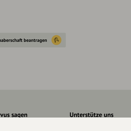
haberschaft beantragen
rvus sagen
Unterstütze uns
takt
Spenden