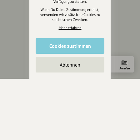
Rechtliches
Verfügung zu stellen.
Wenn Du Deine Zustimmung erteilst,
Impressum
verwenden wir zusätzliche Cookies zu
statistischen Zwecken.
Datenschutz
AGB
Mehr erfahren
Cookies zurücksetzen
Cookies zustimmen
Presse
Mediakit
Ablehnen
Anfahrt
E-Mail
Anrufen
Presseanfragen
Presseberichte
Wir unterstützen Euch
Fotografie & mehr
Marketing
Design & Branding
Anakin Design