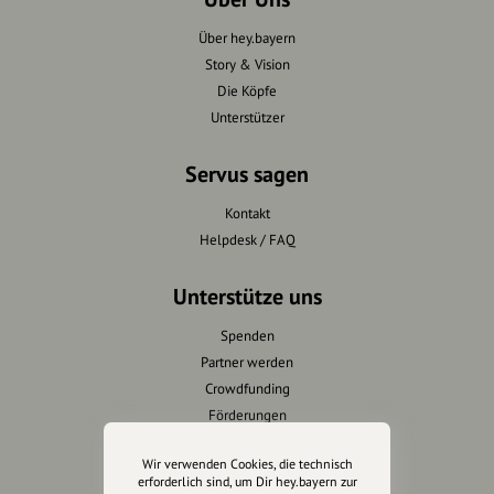
Über hey.bayern
Story & Vision
Die Köpfe
Unterstützer
Servus sagen
Kontakt
Helpdesk / FAQ
Unterstütze uns
Spenden
Partner werden
Crowdfunding
Förderungen
Werbemöglichkeiten
Wir verwenden Cookies, die technisch
erforderlich sind, um Dir hey.bayern zur