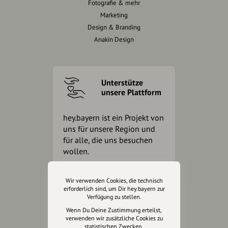
Fotografie & mehr
Marketing
Design & Branding
Anakin Design
Unterstütze
unsere Plattform
hey.bayern ist ein Projekt von
uns für unsere Region und
für alle, die uns besuchen
wollen.
Wir verwenden Cookies, die technisch
Inhalte vorschlagen
erforderlich sind, um Dir hey.bayern zur
Verfügung zu stellen.
Wenn Du Deine Zustimmung erteilst,
Jetzt unterstützen
verwenden wir zusätzliche Cookies zu
statistischen Zwecken.