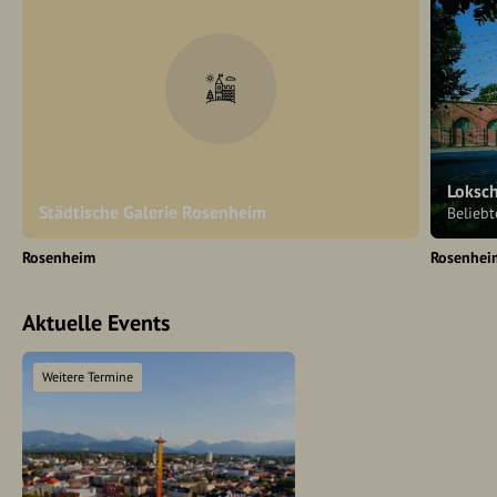
Loksc
Städtische Galerie Rosenheim
Belieb
Rosenheim
Rosenhei
Aktuelle Events
Weitere Termine