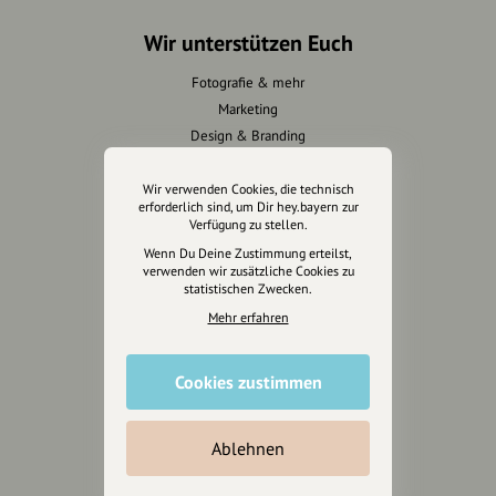
Wir unterstützen Euch
Fotografie & mehr
Marketing
Design & Branding
Anakin Design
Wir verwenden Cookies, die technisch
erforderlich sind, um Dir hey.bayern zur
Verfügung zu stellen.
Wenn Du Deine Zustimmung erteilst,
Unterstütze
verwenden wir zusätzliche Cookies zu
unsere Plattform
statistischen Zwecken.
Mehr erfahren
hey.bayern ist ein Projekt von
uns für unsere Region und
für alle, die uns besuchen
Cookies zustimmen
wollen.
Ablehnen
Inhalte vorschlagen