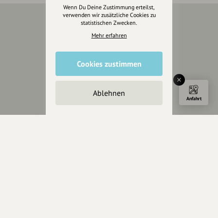
Wenn Du Deine Zustimmung erteilst,
verwenden wir zusätzliche Cookies zu
statistischen Zwecken.
Über Uns
Mehr erfahren
Über hey.bayern
Story & Vision
Cookies zustimmen
Die Köpfe
Unterstützer
Ablehnen
Anfahrt
Servus sagen
Kontakt
Helpdesk / FAQ
Unterstütze uns
Spenden
Partner werden
Crowdfunding
Förderungen