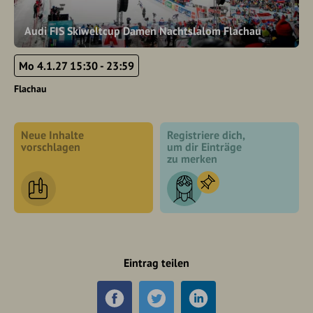
Audi FIS Skiweltcup Damen Nachtslalom Flachau
Mo 4.1.27 15:30 - 23:59
Flachau
Neue Inhalte
Registriere dich,
vorschlagen
um dir Einträge
zu merken
Eintrag teilen