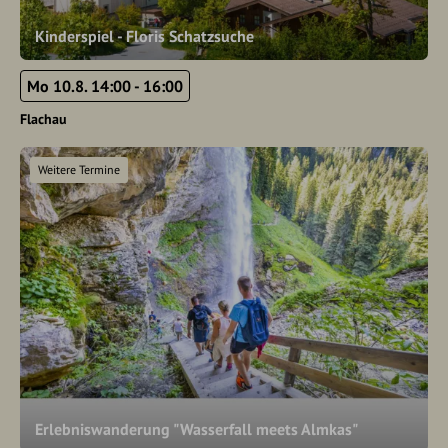
Kinderspiel - Floris Schatzsuche
Mo 10.8. 14:00 - 16:00
Flachau
Weitere Termine
Erlebniswanderung "Wasserfall meets Almkas"