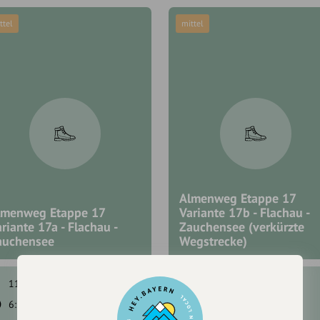
ttel
mittel
Almenweg Etappe 17
lmenweg Etappe 17
Variante 17b - Flachau -
riante 17a - Flachau -
Zauchensee (verkürzte
auchensee
Wegstrecke)
1192 hm
749 hm
1225 hm
773 hm
6:30 h
15,8 km
6:00 h
15,6 km