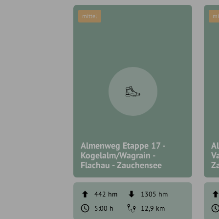
mittel
mi
Almenweg Etappe 17 -
A
Kogelalm/Wagrain -
Va
Flachau - Zauchensee
Z
442 hm
1305 hm
5:00 h
12,9 km