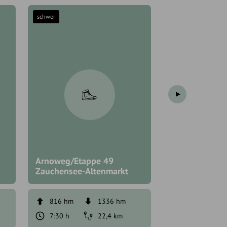
schwer
mittel
Arnoweg/Etappe 49
Zauchensee-Altenmarkt
Bettlersteig
816 hm
1336 hm
351 hm
7:30 h
22,4 km
3:30 h