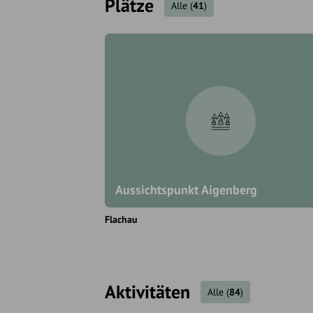
Plätze
Alle
(
41
)
Aussichtspunkt Aigenberg
Flachau
Aktivitäten
Alle
(
84
)