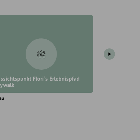
ssichtspunkt Flori´s Erlebnispfad
ywalk
Aussichtspunk
au
Flachau