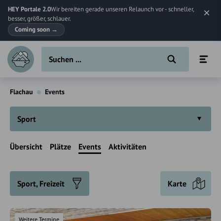
HEY Portale 2.0
Wir bereiten gerade unseren Relaunch vor - schneller,
besser, größer, schlauer.
Coming soon
→
Flachau
Events
Sport
Übersicht
Plätze
Events
Aktivitäten
Sport, Freizeit
Karte
Weitere Termine