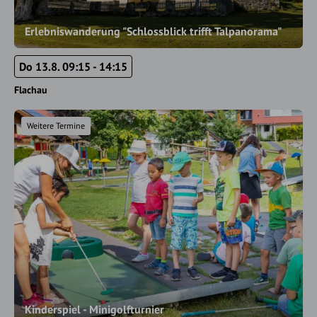
Erlebniswanderung "Schlossblick trifft Talpanorama"
Do 13.8. 09:15 - 14:15
Flachau
Weitere Termine
Kinderspiel - Minigolfturnier