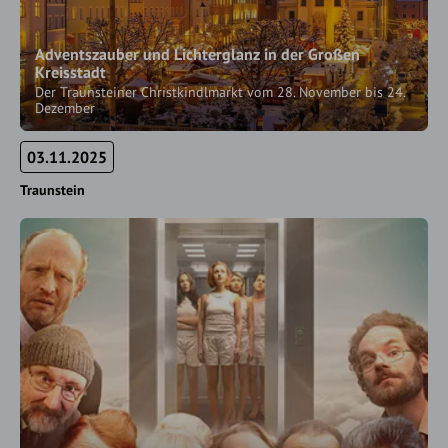
Adventszauber und Lichterglanz in der Großen
Kreisstadt
Der Traunsteiner Christkindlmarkt vom 28. November bis 24.
Dezember
03.11.2025
Traunstein