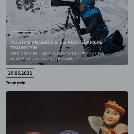
Pressemeldung
MULTIVISIONSSHOW in der KLOSTERKIRCHE
TRAUNSTEIN
WETTERSTEIN – GRENZGÄNGE VON ALPSPITZE BIS
ZUGSPITZE von Christian Pfanzelt
29.03.2022
Traunstein