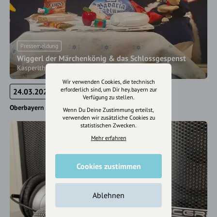
Pressemeldung
Wiggerl der Märchenkönig & das Schlossgespenst
Kasperltheater zu Ehren von König Ludwig II
Wir verwenden Cookies, die technisch
erforderlich sind, um Dir hey.bayern zur
24.03.2022
Verfügung zu stellen.
Oberbayern
Wenn Du Deine Zustimmung erteilst,
verwenden wir zusätzliche Cookies zu
statistischen Zwecken.
Mehr erfahren
Cookies zustimmen
Ablehnen