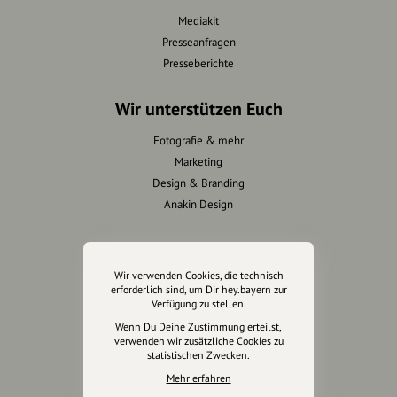
Mediakit
Presseanfragen
Presseberichte
Wir unterstützen Euch
Fotografie & mehr
Marketing
Design & Branding
Anakin Design
Wir verwenden Cookies, die technisch
Unterstütze
erforderlich sind, um Dir hey.bayern zur
unsere Plattform
Verfügung zu stellen.
Wenn Du Deine Zustimmung erteilst,
hey.bayern ist ein Projekt von
verwenden wir zusätzliche Cookies zu
statistischen Zwecken.
uns für unsere Region und
für alle, die uns besuchen
Mehr erfahren