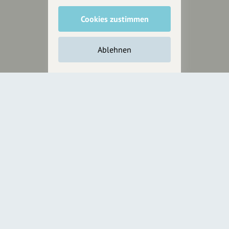
wollen.
Cookies zustimmen
Inhalte vorschlagen
Ablehnen
Jetzt unterstützen
Wir können leider keine
Spendenquittung ausstellen.