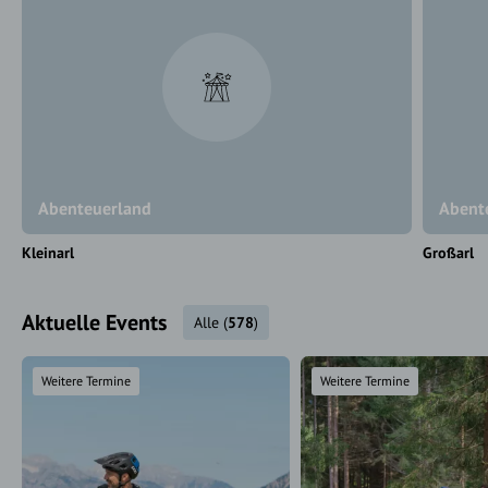
Abenteuerland
Abente
Kleinarl
Großarl
Aktuelle Events
Alle
(
578
)
Weitere Termine
Weitere Termine