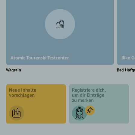
Atomic Tourenski Testcenter
Bike G
Wagrain
Bad Hofg
Neue Inhalte
Registriere dich,
vorschlagen
um dir Einträge
zu merken