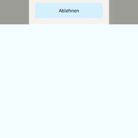
Unterstütze
unsere Plattform
Ablehnen
hey.bayern ist ein Projekt von
uns für unsere Region und
für alle, die uns besuchen
wollen.
Inhalte vorschlagen
Jetzt unterstützen
Wir können leider keine
Spendenquittung ausstellen.