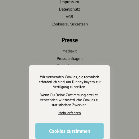
Impressum
Datenschutz
AGB
Cookies zurücksetzen
Presse
Mediakit
Presseanfragen
Presseberichte
Wir verwenden Cookies, die technisch
Wir unterstützen Euch
erforderlich sind, um Dir hey.bayern zur
Verfügung zu stellen.
Fotografie & mehr
Wenn Du Deine Zustimmung erteilst,
verwenden wir zusätzliche Cookies zu
Marketing
statistischen Zwecken.
Design & Branding
Mehr erfahren
Anakin Design
Cookies zustimmen