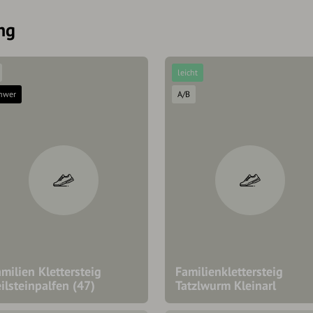
ng
leicht
hwer
A/B
milien Klettersteig
Familienklettersteig
ilsteinpalfen (47)
Tatzlwurm Kleinarl