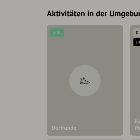
Aktivitäten in der Umgebu
leicht
D
sc
Fa
Dorfrunde
Pe