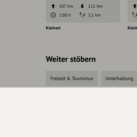
107 hm
111 hm
1:00 h
3,1 km
Kleinarl
Klein
Weiter stöbern
Freizeit & Tourismus
Unterhaltung
Änderungen vorschlagen
In