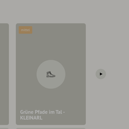
mittel
B/C
mittel
Grüne Pfade im Tal -
Kesselfall Klet
KLEINARL
Kleinarl