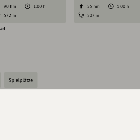
90 hm
1:00 h
55 hm
1:00 h
572 m
507 m
arl
Spielplätze
haberschaft beantragen