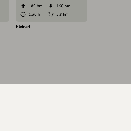
189 hm
160 hm
64 hm
1:30 h
2,8 km
554 m
Kleinarl
Kleinarl
Eintrag teilen