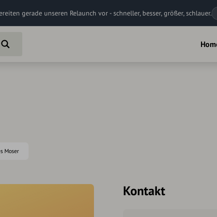
ereiten gerade unseren Relaunch vor - schneller, besser, größer, schlauer.
Hom
es Moser
Kontakt