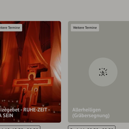
itere Termine
Weitere Termine
izégebet - RUHE-ZEIT -
Allerheiligen
A SEIN
(Gräbersegnung)