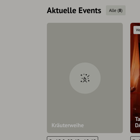
Aktuelle Events
Alle
(
8
)
We
Ta
Kräuterweihe
D