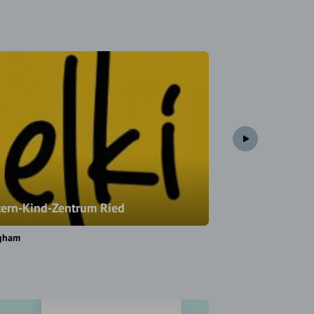
tern-Kind-Zentrum Ried
Franziskushau
igham
Pattigham