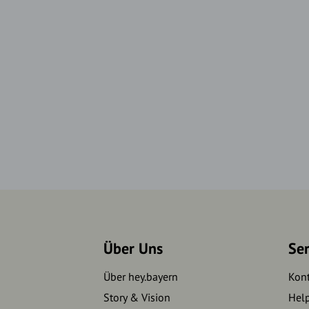
Über Uns
Se
Über hey.bayern
Kon
Story & Vision
Hel