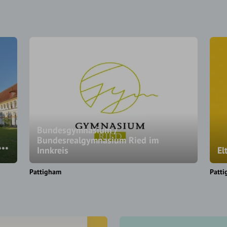
Bundesgymnasium /
Bundesrealgymnasium Ried im
***
Innkreis
El
Pattigham
Patt