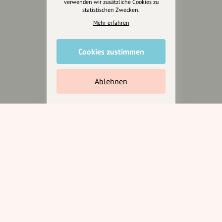
Anakin Design
verwenden wir zusätzliche Cookies zu
statistischen Zwecken.
Mehr erfahren
Unterstütze
Cookies zustimmen
unsere Plattform
hey.bayern ist ein Projekt von
Ablehnen
uns für unsere Region und
für alle, die uns besuchen
wollen.
Inhalte vorschlagen
Jetzt unterstützen
Wir können leider keine
Spendenquittung ausstellen.