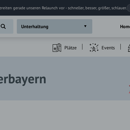
ereiten gerade unseren Relaunch vor - schneller, besser, größer, schlauer.
Unterhaltung
Hom
Plätze
Events
erbayern