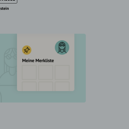
stein
Traunstein