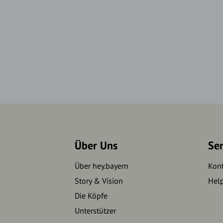
Über Uns
Se
Über hey.bayern
Kon
Story & Vision
Hel
Die Köpfe
Unterstützer