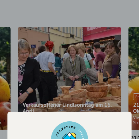
Pr
Verkaufsoffener Lindlsonntag am 16.
21
April
Ok
Ostermarkt auf dem Stadtplatz – Aktionstag
Vie
n
Blumenwiese vor dem Rathaus
St
31.03.2023
20.