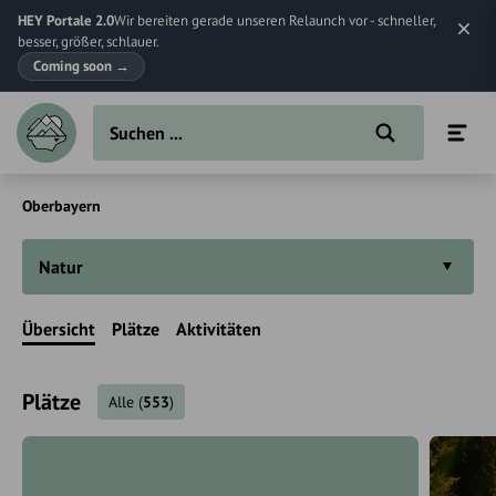
HEY Portale 2.0
Wir bereiten gerade unseren Relaunch vor - schneller,
besser, größer, schlauer.
Coming soon
→
Oberbayern
Natur
Übersicht
Plätze
Aktivitäten
Plätze
Alle
(
553
)