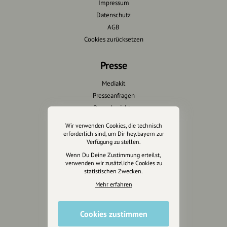
Impressum
Datenschutz
AGB
Cookies zurücksetzen
Presse
Mediakit
Presseanfragen
Presseberichte
Wir verwenden Cookies, die technisch
Wir unterstützen Euch
erforderlich sind, um Dir hey.bayern zur
Verfügung zu stellen.
Fotografie & mehr
Wenn Du Deine Zustimmung erteilst,
verwenden wir zusätzliche Cookies zu
Marketing
statistischen Zwecken.
Design & Branding
Mehr erfahren
Anakin Design
Cookies zustimmen