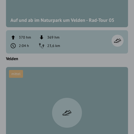
Auf und ab im Naturpark um Velden - Rad-Tour 05
370 hm
369 hm
2:04 h
23,6 km
Velden
mittel