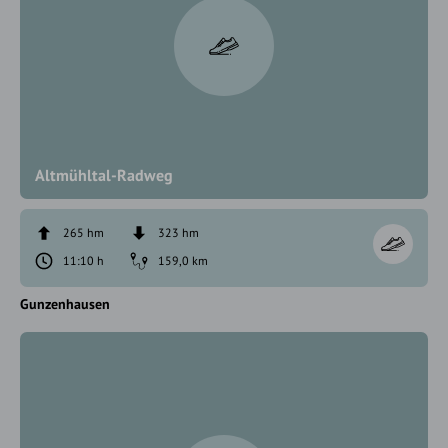
Altmühltal-Radweg
265 hm
323 hm
11:10 h
159,0 km
Gunzenhausen