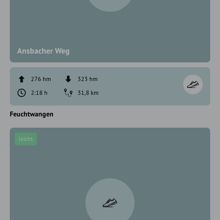
Ansbacher Weg
276 hm
323 hm
2:18 h
31,8 km
Feuchtwangen
leicht