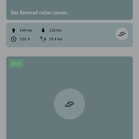
Das Rennrad rollen lassen.
144 hm
138 hm
3:01 h
59,4 km
leicht