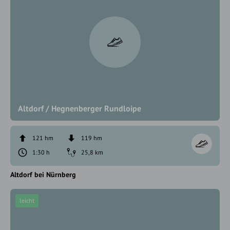
Altdorf / Hegnenberger Rundloipe
121 hm
119 hm
1:30 h
25,8 km
Altdorf bei Nürnberg
leicht