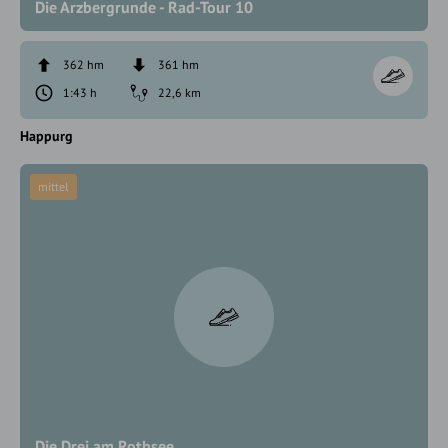
Die Arzbergrunde - Rad-Tour 10
362 hm
361 hm
1:43 h
22,6 km
Happurg
mittel
Die Drei am Rothsee