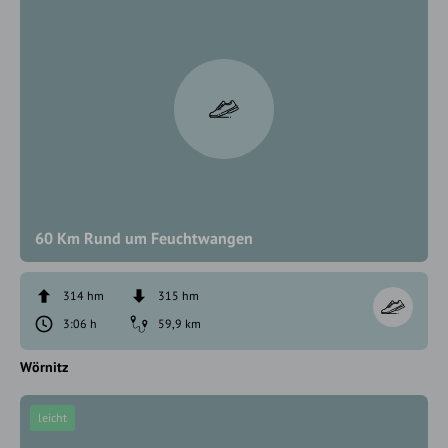
60 Km Rund um Feuchtwangen
314 hm
315 hm
3:06 h
59,9 km
Wörnitz
leicht