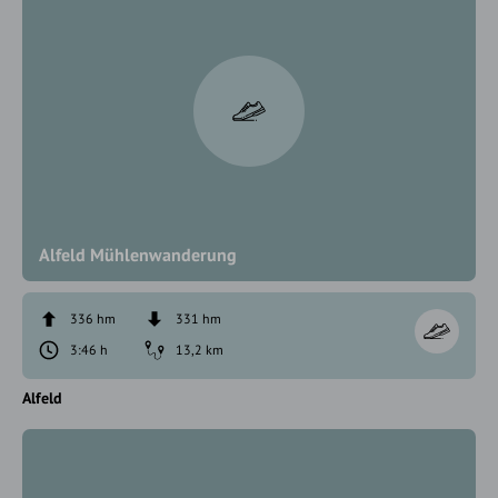
Alfeld Mühlenwanderung
336 hm
331 hm
3:46 h
13,2 km
Alfeld