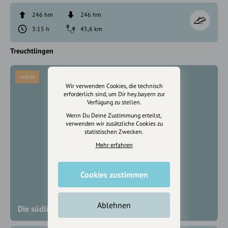
246 hm
246 hm
3:15 h
45,6 km
Treuchtlingen
mittel
Wir verwenden Cookies, die technisch
erforderlich sind, um Dir hey.bayern zur
Verfügung zu stellen.
Wenn Du Deine Zustimmung erteilst,
verwenden wir zusätzliche Cookies zu
statistischen Zwecken.
Mehr erfahren
Cookies zustimmen
Ablehnen
Die südliche Reichswaldtour - Rad-Tour 16