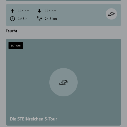
114 hm
114 hm
1:43 h
24,8 km
Feucht
schwer
Die STEINreichen 5-Tour