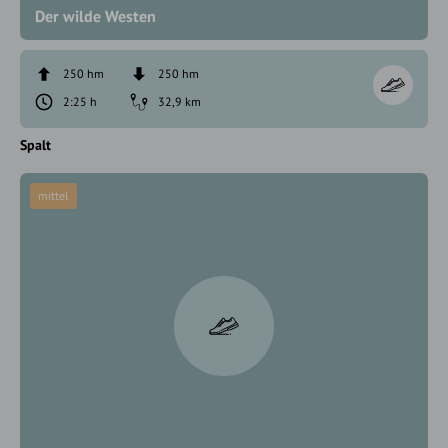
Der wilde Westen
250 hm
250 hm
2:25 h
32,9 km
Spalt
mittel