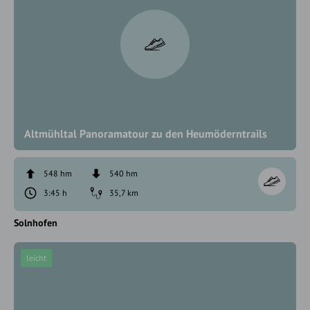
Altmühltal Panoramatour zu den Heumöderntrails
548 hm
540 hm
3:45 h
35,7 km
Solnhofen
leicht