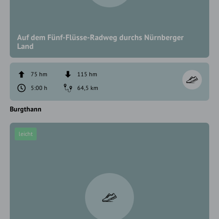
Auf dem Fünf-Flüsse-Radweg durchs Nürnberger
Land
75 hm
115 hm
5:00 h
64,5 km
Burgthann
leicht