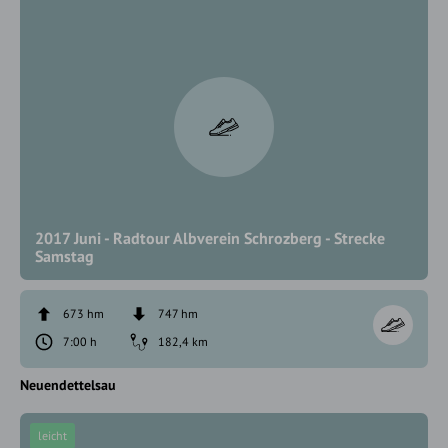
2017 Juni - Radtour Albverein Schrozberg - Strecke
Samstag
673 hm
747 hm
7:00 h
182,4 km
Neuendettelsau
leicht