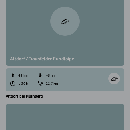
Altdorf / Traunfelder Rundloipe
48 hm
48 hm
1:30 h
12,7 km
Altdorf bei Nürnberg