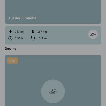
Auf der Jurahöhe
157 hm
157 hm
1:30 h
15,3 km
Greding
mittel