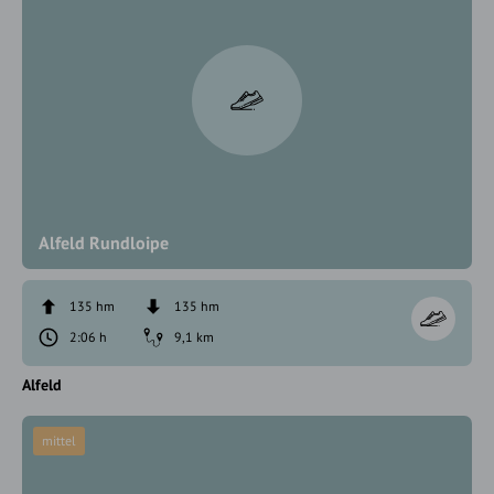
Alfeld Rundloipe
135 hm
135 hm
2:06 h
9,1 km
Alfeld
mittel