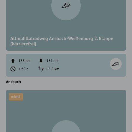
Altmühltalradweg Ansbach-Weißenburg 2. Etappe
(barrierefrei)
133 hm
131 hm
4:30 h
65,8 km
Ansbach
mittel