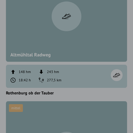
Altmühltal Radweg
148 hm
243 hm
18:42 h
277,5 km
Rothenburg ob der Tauber
mittel