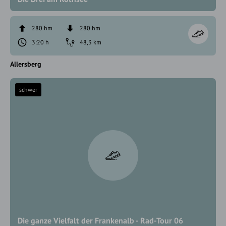
280 hm
280 hm
3:20 h
48,3 km
Allersberg
schwer
Die ganze Vielfalt der Frankenalb - Rad-Tour 06