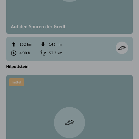
Auf den Spuren der Gredl
152 hm
143 hm
4:00 h
53,3 km
Hilpoltstein
mittel