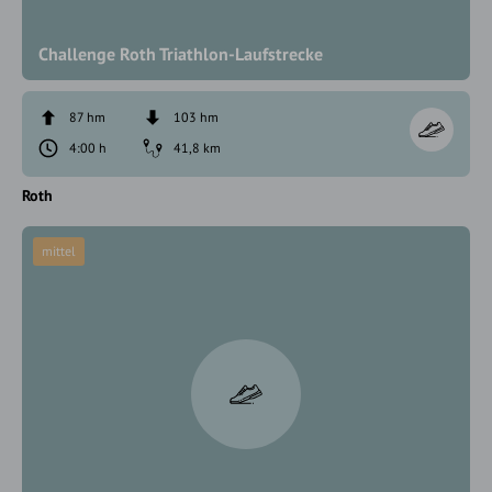
Challenge Roth Triathlon-Laufstrecke
87 hm
103 hm
4:00 h
41,8 km
Roth
mittel