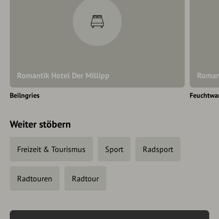
Romantik Hotel Der Millipp
Romant
Beilngries
Feuchtwa
Weiter stöbern
Freizeit & Tourismus
Sport
Radsport
Radtouren
Radtour