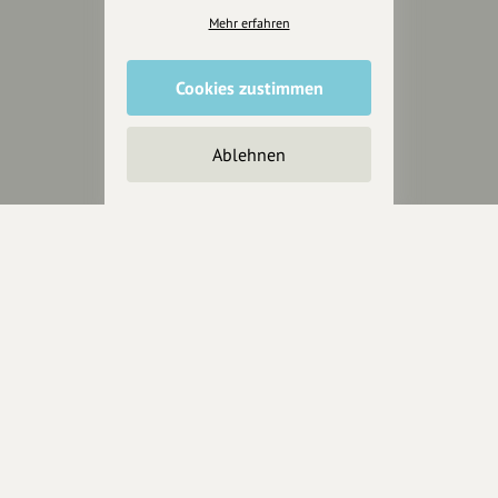
Mehr erfahren
Über hey.bayern
Story & Vision
Die Köpfe
Cookies zustimmen
Unterstützer
Ablehnen
Servus sagen
Kontakt
Helpdesk / FAQ
Unterstütze uns
Spenden
Partner werden
Crowdfunding
Förderungen
Werbemöglichkeiten
Rechtliches