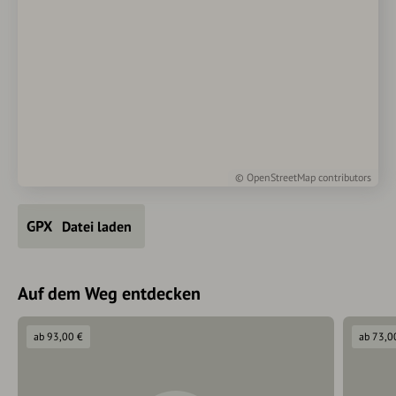
©
OpenStreetMap
contributors
Datei laden
Auf dem Weg entdecken
ab 93,00 €
ab 73,0