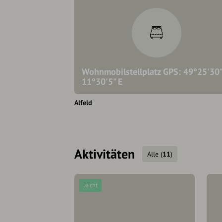
Wohnmobilstellplatz GPS: 49°25'30
11°30'5" E
Alfeld
Aktivitäten
Alle
(
11
)
leicht