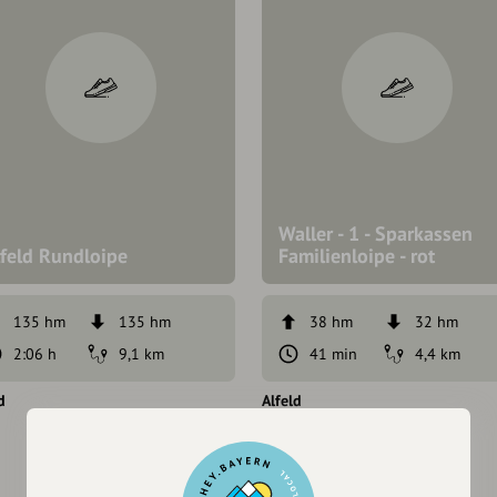
Waller - 1 - Sparkassen
lfeld Rundloipe
Familienloipe - rot
135 hm
135 hm
38 hm
32 hm
2:06 h
9,1 km
41 min
4,4 km
d
Alfeld