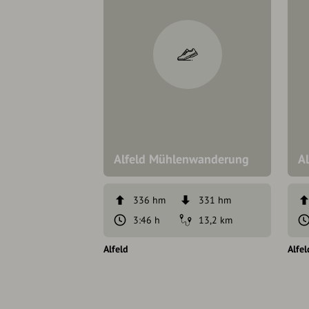
Alfeld Mühlenwanderung
A
336 hm
331 hm
3:46 h
13,2 km
Alfeld
Alfel