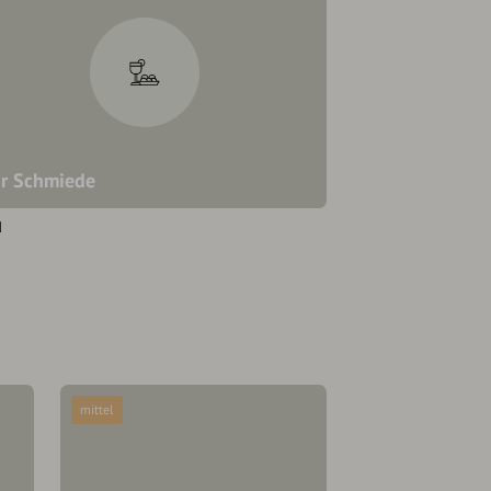
r Schmiede
d
mittel
mittel