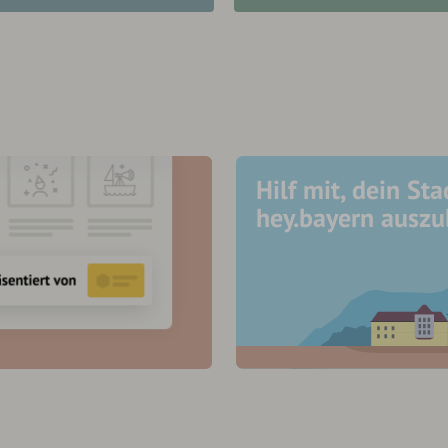
Hilf mit, dein Sta
hey.bayern ausz