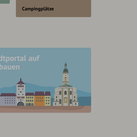
Campingplätze
dtportal auf
ubauen