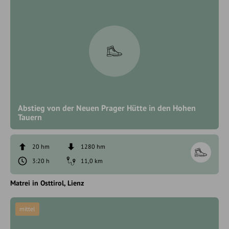
Abstieg von der Neuen Prager Hütte in den Hohen
Tauern
20 hm
1280 hm
3:20 h
11,0 km
Matrei in Osttirol
Lienz
mittel