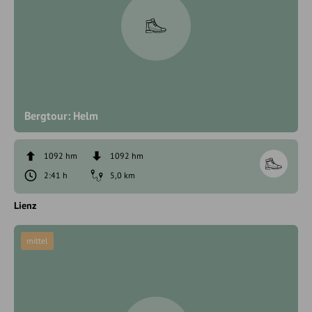
Bergtour: Helm
1092 hm
1092 hm
2:41 h
5,0 km
Lienz
mittel