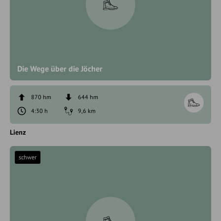
Die Wege über die Jöcher
870 hm
644 hm
4:30 h
9,6 km
Lienz
schwer