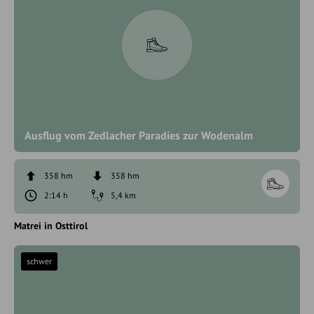
Ausflug vom Zedlacher Paradies zur Wodenalm
358 hm
358 hm
2:14 h
5,4 km
Matrei in Osttirol
schwer