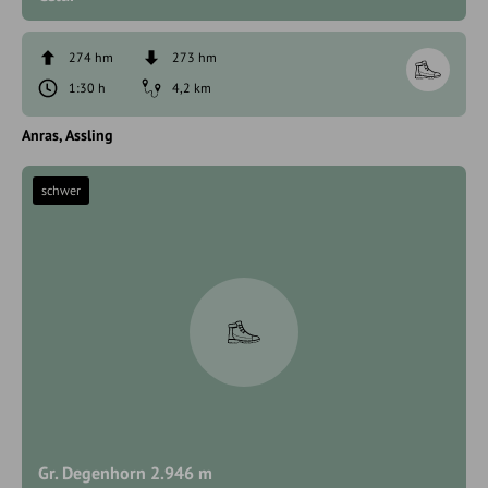
274 hm
273 hm
1:30 h
4,2 km
Anras
Assling
schwer
Gr. Degenhorn 2.946 m