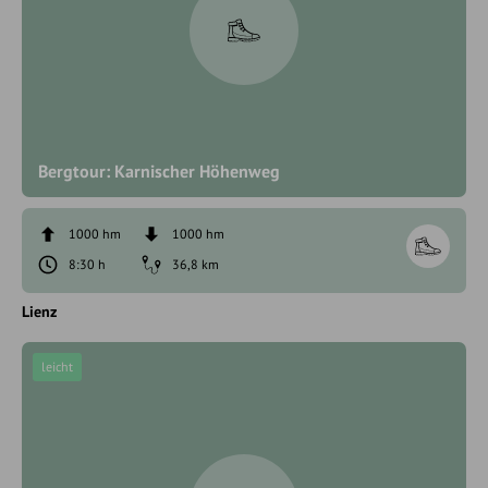
Bergtour: Karnischer Höhenweg
1000 hm
1000 hm
8:30 h
36,8 km
Lienz
leicht