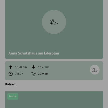
Anna Schutzhaus am Ederplan
1358 hm
1357 hm
7:31 h
20,9 km
Dölsach
leicht