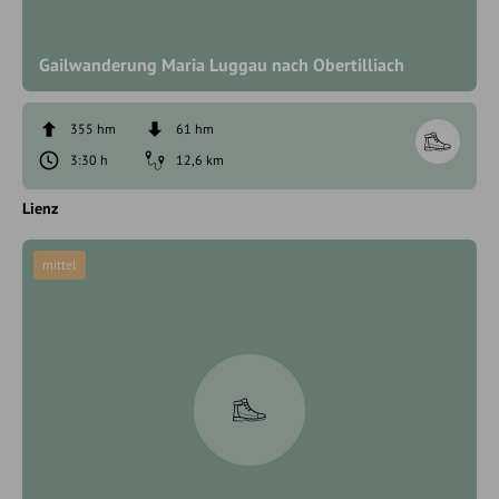
Gailwanderung Maria Luggau nach Obertilliach
355 hm
61 hm
3:30 h
12,6 km
Lienz
mittel