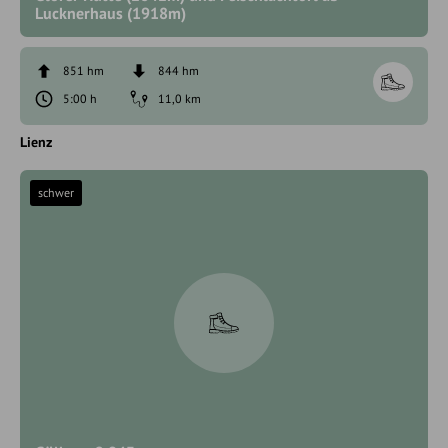
Lucknerhaus (1918m)
851 hm
844 hm
5:00 h
11,0 km
Lienz
schwer