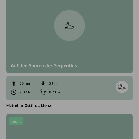
Auf den Spuren des Serpentins
53 hm
53 hm
2:09 h
8,7 km
Matrei in Osttirol
Lienz
leicht