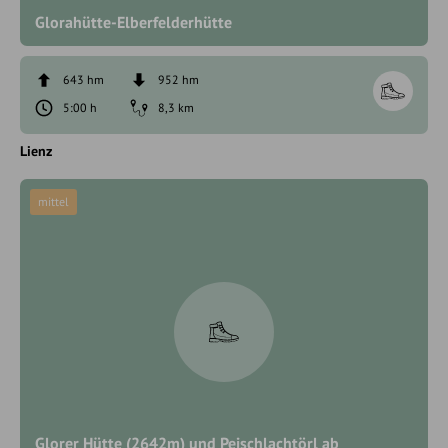
Glorahütte-Elberfelderhütte
643 hm
952 hm
5:00 h
8,3 km
Lienz
mittel
Glorer Hütte (2642m) und Peischlachtörl ab