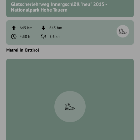
Gletscherlehrweg Innergschlöß "neu" 2015 -
Nationalpark Hohe Tauern
645 hm
645 hm
4:30 h
5,6 km
Matrei in Osttirol