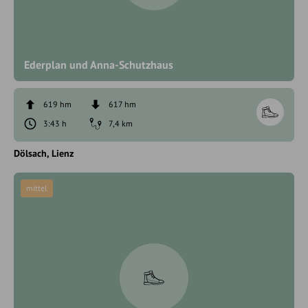
Ederplan und Anna-Schutzhaus
619 hm
617 hm
3:43 h
7,4 km
Dölsach
Lienz
mittel