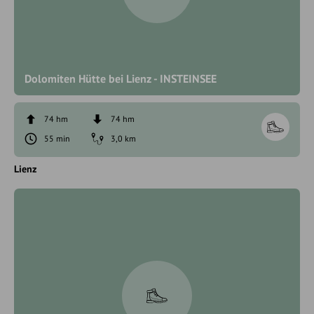
Dolomiten Hütte bei Lienz - INSTEINSEE
74 hm
74 hm
55 min
3,0 km
Lienz