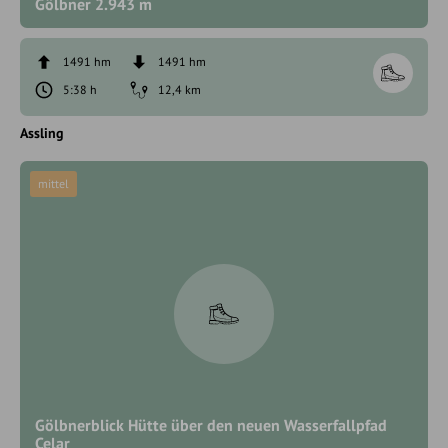
Gölbner 2.943 m
1491 hm
1491 hm
5:38 h
12,4 km
Assling
mittel
Gölbnerblick Hütte über den neuen Wasserfallpfad
Celar