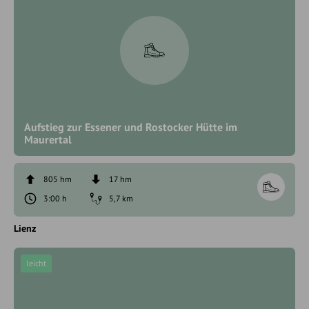
Aufstieg zur Essener und Rostocker Hütte im
Maurertal
805 hm
17 hm
3:00 h
5,7 km
Lienz
leicht