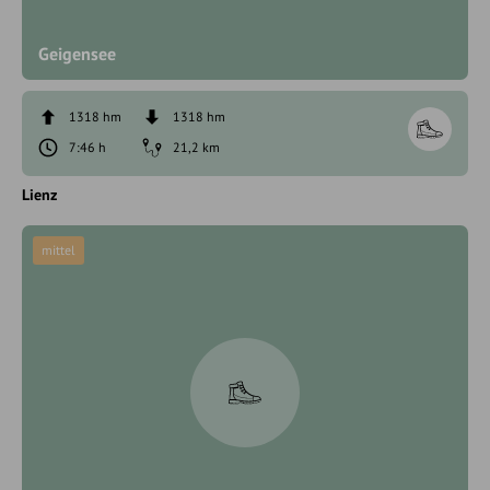
Geigensee
1318 hm
1318 hm
7:46 h
21,2 km
Lienz
mittel