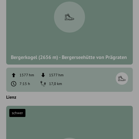
Bergerkogel (2656 m) - Bergerseehütte von Prägraten
1577 hm
1577 hm
7:15 h
17,0 km
Lienz
schwer