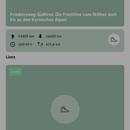
Friedensweg Südtirol: Die Frontline vom Stilfser Joch
bis zu den Karnischen Alpen
54809 hm
56600 hm
260:49 h
625,6 km
Lienz
leicht