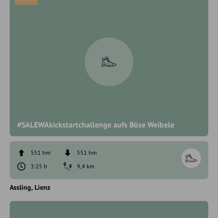
#SALEWAkickstartchallenge aufs Böse Weibele
551 hm
551 hm
3:25 h
9,4 km
Assling
Lienz