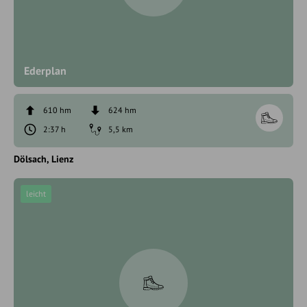
Ederplan
610 hm
624 hm
2:37 h
5,5 km
Dölsach
Lienz
leicht