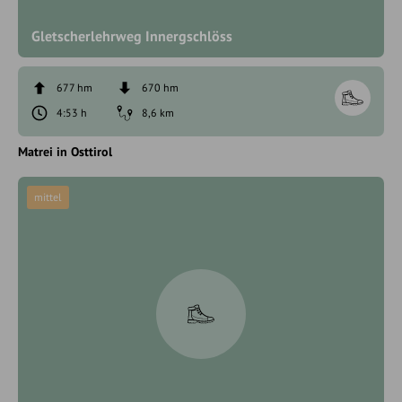
Gletscherlehrweg Innergschlöss
677 hm
670 hm
4:53 h
8,6 km
Matrei in Osttirol
mittel