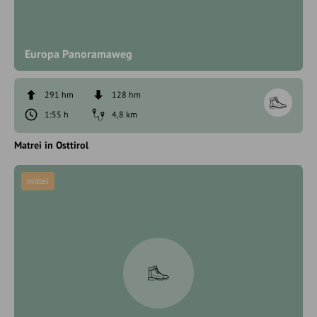
Europa Panoramaweg
291 hm
128 hm
1:55 h
4,8 km
Matrei in Osttirol
mittel