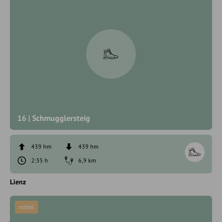
16 | Schmugglersteig
439 hm
439 hm
2:35 h
6,9 km
Lienz
mittel