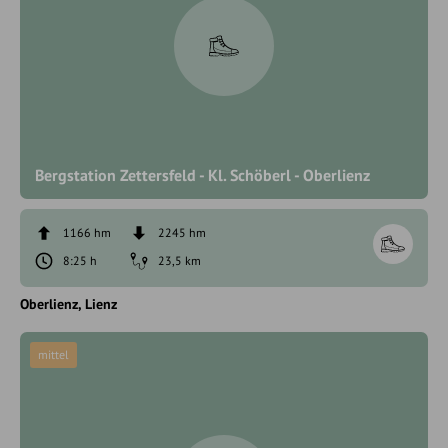
Bergstation Zettersfeld - Kl. Schöberl - Oberlienz
1166 hm
2245 hm
8:25 h
23,5 km
Oberlienz
Lienz
mittel