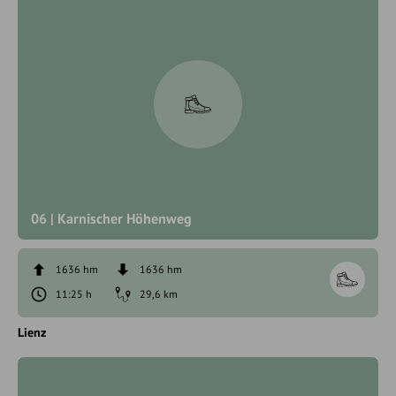
06 | Karnischer Höhenweg
1636 hm
1636 hm
11:25 h
29,6 km
Lienz