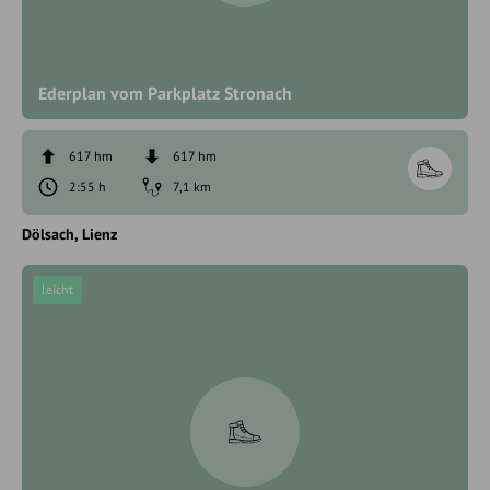
Ederplan vom Parkplatz Stronach
617 hm
617 hm
2:55 h
7,1 km
Dölsach
Lienz
leicht