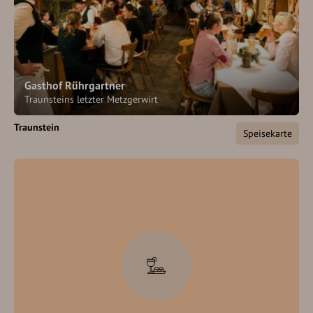
Gasthof Rührgartner
Traunsteins letzter Metzgerwirt
Traunstein
Speisekarte