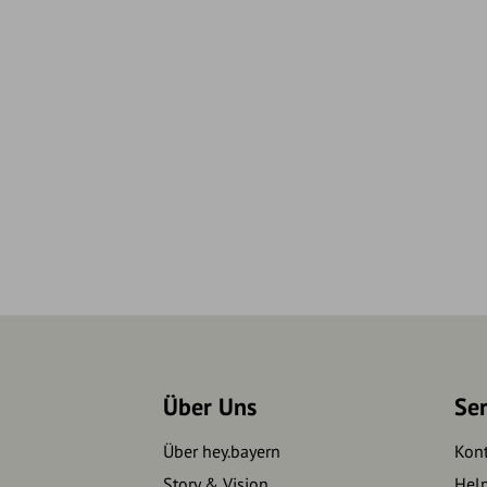
Über Uns
Se
Über hey.bayern
Kon
Story & Vision
Hel