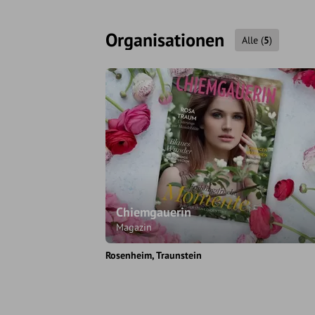
Organisationen
Alle
(
5
)
Chiemgauerin
Magazin
Rosenheim
Traunstein