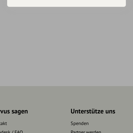
rvus sagen
Unterstütze uns
takt
Spenden
pdesk / FAQ
Partner werden