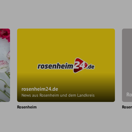
rosenheim24.de
Ro
News aus Rosenheim und dem Landkreis
Rosenheim
Rose