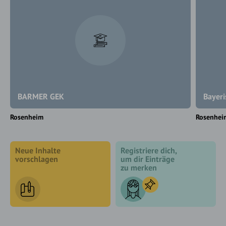
BARMER GEK
Bayeri
Rosenheim
Rosenhei
Neue Inhalte
Registriere dich,
vorschlagen
um dir Einträge
zu merken