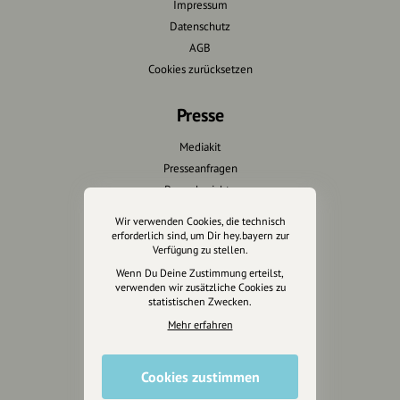
Impressum
Datenschutz
AGB
Cookies zurücksetzen
Presse
Mediakit
Presseanfragen
Presseberichte
Wir verwenden Cookies, die technisch
Wir unterstützen Euch
erforderlich sind, um Dir hey.bayern zur
Verfügung zu stellen.
Fotografie & mehr
Wenn Du Deine Zustimmung erteilst,
verwenden wir zusätzliche Cookies zu
Marketing
statistischen Zwecken.
Design & Branding
Mehr erfahren
Anakin Design
Cookies zustimmen