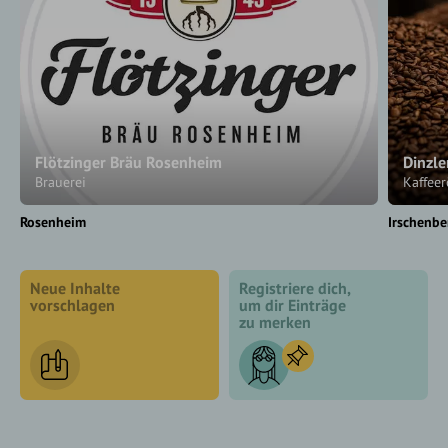
Flötzinger Bräu Rosenheim
Dinzle
Brauerei
Kaffee
Rosenheim
Irschenbe
Neue Inhalte
Registriere dich,
vorschlagen
um dir Einträge
zu merken