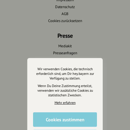
Datenschutz
AGB
Cookies zurücksetzen
Presse
Mediakit
Presseanfragen
Presseberichte
Wir verwenden Cookies, die technisch
Wir unterstützen Euch
erforderlich sind, um Dir hey.bayern zur
Verfügung zu stellen.
Fotografie & mehr
Wenn Du Deine Zustimmung erteilst,
verwenden wir zusätzliche Cookies zu
Marketing
statistischen Zwecken.
Design & Branding
Mehr erfahren
Anakin Design
Cookies zustimmen