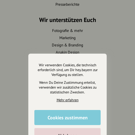
Presseberichte
Wir unterstützen Euch
Fotografie & mehr
Marketing
Design & Branding
Anakin Design
Wir verwenden Cookies, die technisch
erforderlich sind, um Dir hey.bayern zur
Verfügung zu stellen.
Unterstütze
Wenn Du Deine Zustimmung erteilst,
unsere Plattform
verwenden wir zusätzliche Cookies zu
statistischen Zwecken.
hey.bayern ist ein Projekt von
Mehr erfahren
uns für unsere Region und
für alle, die uns besuchen
Cookies zustimmen
wollen.