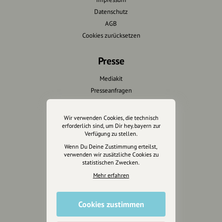
Datenschutz
AGB
Cookies zurücksetzen
Presse
Mediakit
Presseanfragen
Presseberichte
Wir verwenden Cookies, die technisch
Wir unterstützen Euch
erforderlich sind, um Dir hey.bayern zur
Verfügung zu stellen.
Fotografie & mehr
Wenn Du Deine Zustimmung erteilst,
verwenden wir zusätzliche Cookies zu
Marketing
statistischen Zwecken.
Design & Branding
Mehr erfahren
Anakin Design
Cookies zustimmen