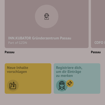
INN.KUBATOR Gründerzentrum Passau
COFO 
Part of GZDN
Passau
Passau
Neue Inhalte
Registriere dich,
vorschlagen
um dir Einträge
zu merken