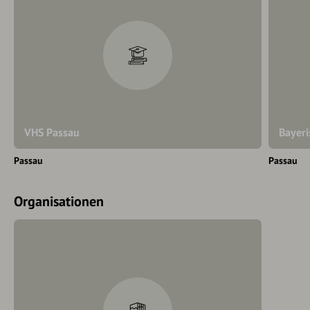
VHS Passau
Bayeri
Passau
Passau
Organisationen