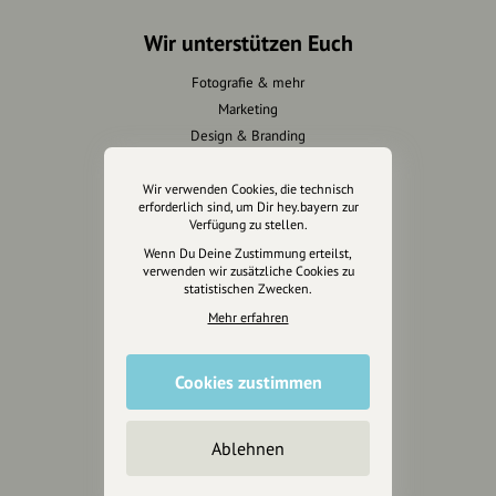
Wir unterstützen Euch
Fotografie & mehr
Marketing
Design & Branding
Anakin Design
Wir verwenden Cookies, die technisch
erforderlich sind, um Dir hey.bayern zur
Verfügung zu stellen.
Wenn Du Deine Zustimmung erteilst,
Unterstütze
verwenden wir zusätzliche Cookies zu
unsere Plattform
statistischen Zwecken.
Mehr erfahren
hey.bayern ist ein Projekt von
uns für unsere Region und
für alle, die uns besuchen
Cookies zustimmen
wollen.
Ablehnen
Inhalte vorschlagen