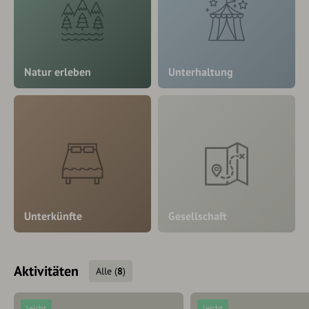
Natur erleben
Unterhaltung
Unterkünfte
Gesellschaft
Aktivitäten
Alle
(
8
)
leicht
leicht