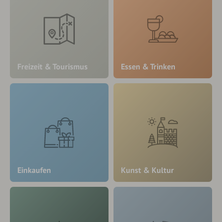
Freizeit & Tourismus
Essen & Trinken
Einkaufen
Kunst & Kultur