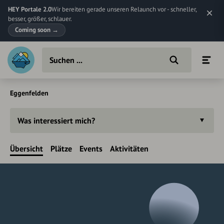
HEY Portale 2.0
Wir bereiten gerade unseren Relaunch vor - schneller,
besser, größer, schlauer.
Coming soon
→
Eggenfelden
Was interessiert mich?
Übersicht
Plätze
Events
Aktivitäten