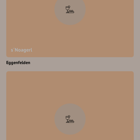
s´Noagerl
Eggenfelden