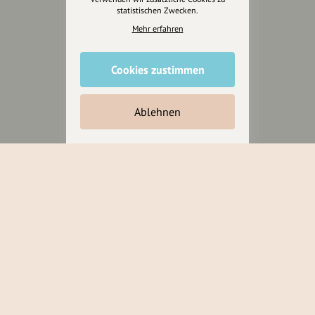
statistischen Zwecken.
Mehr erfahren
Cookies zustimmen
Ablehnen
Wir sind auch auf
RECHTLICHER HINWEIS UND TRANSPARENZHINWEIS
Rechtlicher Hinweis:
Die auf dieser Website veröffentlichten Inhalte