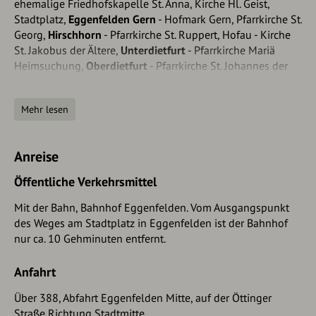
ehemalige Friedhofskapelle St. Anna, Kirche Hl. Geist,
Stadtplatz,
Eggenfelden Gern
- Hofmark Gern, Pfarrkirche St.
Georg,
Hirschhorn
- Pfarrkirche St. Ruppert, Hofau - Kirche
St. Jakobus der Ältere,
Unterdietfurt
- Pfarrkirche Mariä
Heimsuchung,
Oberdietfurt
- Pfarrkirche St. Johannes der
Täufer,
Massing
- Pfarrkirche St. Stephanus,
2. Tagesetappe ca.36km
Mehr lesen
Moosvogl
- Kirche St. Nikolaus, Heiligenstadt-
Wallfahrtskirche St. Salvator, St. Nikola - Kirche St. Nikola,
Anreise
Wiedersbach
- Kirche St. Georg,
Hölsbrunn
- Pfarrkirche
Öffentliche Verkehrsmittel
Maria vom Kamel,
Unterbachham
- Kirche St. Stephan,
Mit der Bahn, Bahnhof Eggenfelden. Vom Ausgangspunkt
Radlkofen
- Kirche St. Margareta,
Obertrennbach
-
des Weges am Stadtplatz in Eggenfelden ist der Bahnhof
Pfarrkirche St. Vitus,
Marastorf
- Kirche St. Andreas, Kollbach
nur ca. 10 Gehminuten entfernt.
- Pfarrkirche St. Emeram
3. Tagesetappe ca. 25km
Anfahrt
Sallach
- Kirche St. Ulrich,
Reicheneibach
- Pfarrkirche St.
Über 388, Abfahrt Eggenfelden Mitte, auf der Öttinger
Simon und Judas Thadäus,
Dietring
- Kirche Maria
Straße Richtung Stadtmitte