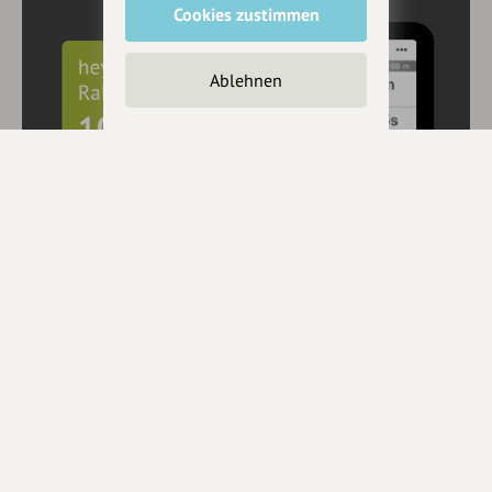
Cookies zustimmen
Ablehnen
10€ Rabatt mit hey.bayern auf Outdooractive
Pro und Pro+ sichern
Jetzt
hier
mehr erfahren oder gleich unseren
Voucher Code
nutzen um 10€ Rabatt zu erhalten (gültig bis 31.12.2021):
HEYOA10V
Eintrag teilen