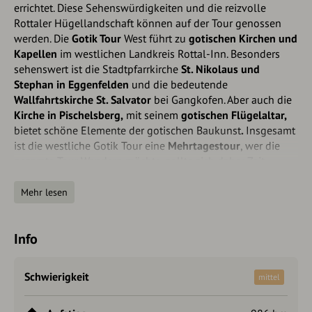
errichtet. Diese Sehenswürdigkeiten und die reizvolle
Rottaler Hügellandschaft können auf der Tour genossen
werden. Die
Gotik Tour
West führt zu
gotischen Kirchen und
Kapellen
im westlichen Landkreis Rottal-Inn. Besonders
sehenswert ist die Stadtpfarrkirche
St. Nikolaus und
Stephan in Eggenfelden
und die bedeutende
Wallfahrtskirche St. Salvator
bei Gangkofen. Aber auch die
Kirche in Pischelsberg,
mit seinem
gotischen Flügelaltar,
bietet schöne Elemente der gotischen Baukunst
.
Insgesamt
ist die westliche Gotik Tour eine
Mehrtagestour
, wer die
gesamte Tour Wandern möchte, sollte sich daher Zeit
nehmen und die einzelnen Etappen vorher planen. Die
sehenswerten Kirchen liegen nicht immer direkt auf der
Mehr lesen
Route und sind in diesen Fällen als Stichweg
ausgeschildert.
Info
Autorentipp
Schwierigkeit
mittel
Die Stadtpfarrkirche St. Nikolaus und Stephan in
Eggenfelden und die Wallfahrtskirche St. Salvator in
Heiligenstadt bei Gangkofen.