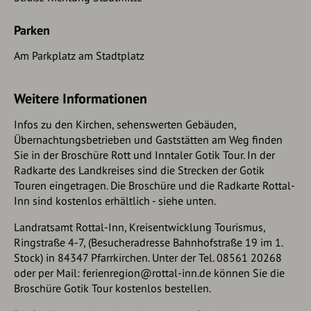
Opferung,
Parken
4. Tagesetappe ca.32km
Am Parkplatz am Stadtplatz
Wald
- Kirche St. Maria,
Kirchberg
- Kirche St. Michael,
Taufkirchen
- Pfarrkirche Mariä Himmelfahrt,
Heissprechting
- Nebenkirche St. Martin, Staudach - Pfarr und
Weitere Informationen
Wallfahrtskirche St. Corona,
Handwerk
- Kirche St. Alexius,
Huldsessen - Kirche St. Martin,
Pischelsberg
- Kirche
Infos zu den Kirchen, sehenswerten Gebäuden,
St. Andreas,
Übernachtungsbetrieben und Gaststätten am Weg finden
Sie in der Broschüre Rott und Inntaler Gotik Tour. In der
Radkarte des Landkreises sind die Strecken der Gotik
Touren eingetragen. Die Broschüre und die Radkarte Rottal-
Inn sind kostenlos erhältlich - siehe unten.
Landratsamt Rottal-Inn, Kreisentwicklung Tourismus,
Ringstraße 4-7, (Besucheradresse Bahnhofstraße 19 im 1.
Stock) in 84347 Pfarrkirchen. Unter der Tel. 08561 20268
oder per Mail: ferienregion@rottal-inn.de können Sie die
Broschüre Gotik Tour kostenlos bestellen.