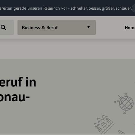
ereiten gerade unseren Relaunch vor - schneller, besser, größer, schlauer.
Business & Beruf
Hom
eruf in
onau-