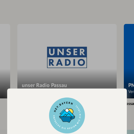
unser Radio Passau
PN
Der Sender für Niederbayern.
Ve
Passau
Pass