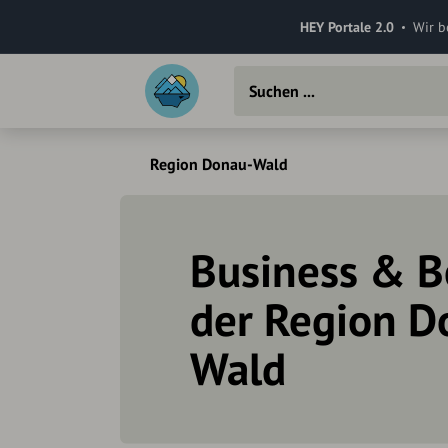
HEY Portale 2.0
Wir b
Region Donau-Wald
Business & B
der Region D
Wald