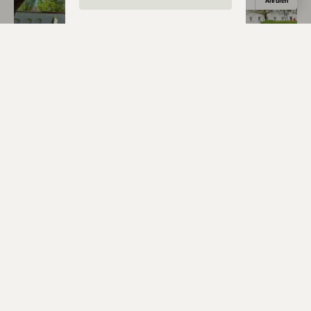
Anfahrt
E-Mail
Anrufen
Touristinfo Gemeinde Aldersbach
Haarbach
Weiter stöbern
Business & Beruf
Handwerk
Brauereien
Eintrag teilen