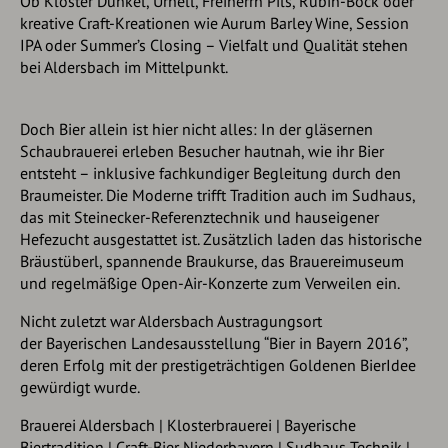
Ob
Kloster Dunkel
,
Urhell
,
Freiherrn Pils
,
Rubin-Bock
oder
kreative Craft-Kreationen wie
Aurum Barley Wine
,
Session
IPA
oder
Summer’s Closing
– Vielfalt und Qualität stehen
bei Aldersbach im Mittelpunkt.
Doch Bier allein ist hier nicht alles: In der gläsernen
Schaubrauerei erleben Besucher hautnah, wie ihr Bier
entsteht – inklusive fachkundiger Begleitung durch den
Braumeister. Die
Moderne trifft Tradition
auch im Sudhaus,
das mit Steinecker-Referenztechnik und hauseigener
Hefezucht ausgestattet ist. Zusätzlich laden das historische
Bräustüberl
, spannende
Braukurse
, das
Brauereimuseum
und regelmäßige
Open-Air-Konzerte
zum Verweilen ein.
Nicht zuletzt war Aldersbach Austragungsort
der
Bayerischen Landesausstellung “Bier in Bayern 2016”
,
deren Erfolg mit der prestigeträchtigen
Goldenen BierIdee
gewürdigt wurde.
Brauerei Aldersbach | Klosterbrauerei | Bayerische
Biertradition | Craft-Bier Niederbayern | Sudhaus Technik |