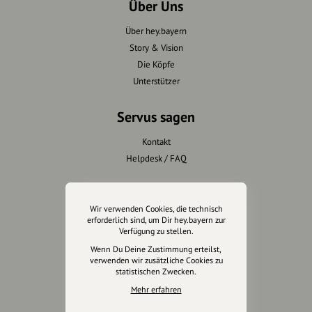
Über Uns
Über hey.bayern
Story & Vision
Die Köpfe
Unterstützer
Servus sagen
Kontakt
Helpdesk / FAQ
Unterstütze uns
Wir verwenden Cookies, die technisch
Spenden
erforderlich sind, um Dir hey.bayern zur
Verfügung zu stellen.
Partner werden
Wenn Du Deine Zustimmung erteilst,
Crowdfunding
verwenden wir zusätzliche Cookies zu
Förderungen
statistischen Zwecken.
Werbemöglichkeiten
Mehr erfahren