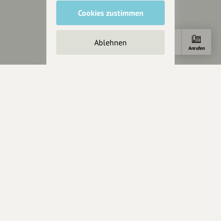
Rechtliches
Cookies zustimmen
Impressum
Datenschutz
Ablehnen
AGB
Anfahrt
E-Mail
Anrufen
Cookies zurücksetzen
Presse
Mediakit
Presseanfragen
Presseberichte
Wir unterstützen Euch
Fotografie & mehr
Marketing
Design & Branding
Anakin Design